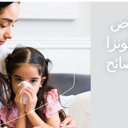
اض
ونزا
ائح