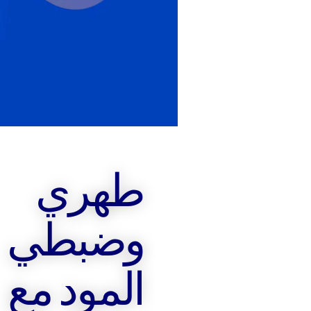
طهري
وضبطي
المود مع