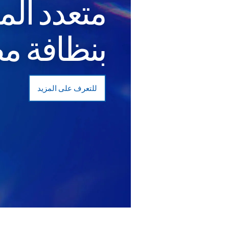
متعدد المز
بنظافة م
للتعرف على المزيد