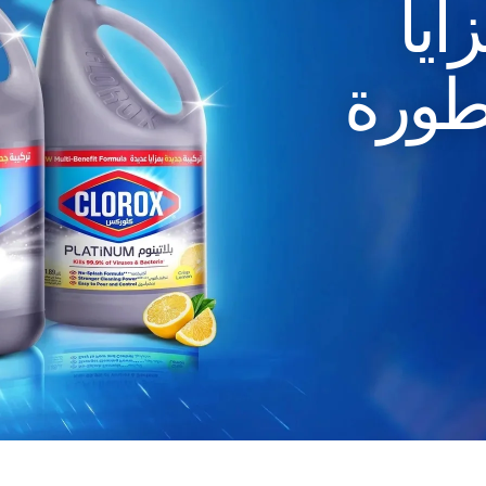
ايا
طورة