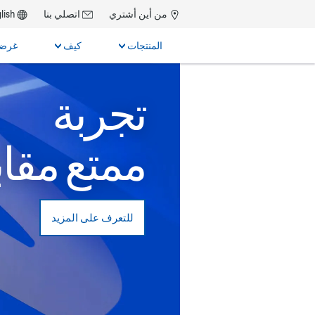
من أين أشتري
اتصلي بنا
lish
المنتجات
كيف
غرضن
تجربة
بحث
ممتع مقا
للتعرف على المزيد