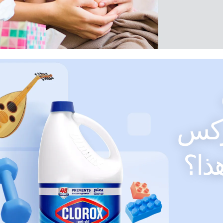
ركس
ذا؟