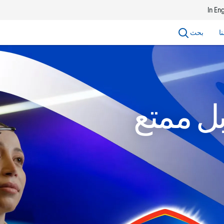
In Eng
ا
بحث
بل ممتع