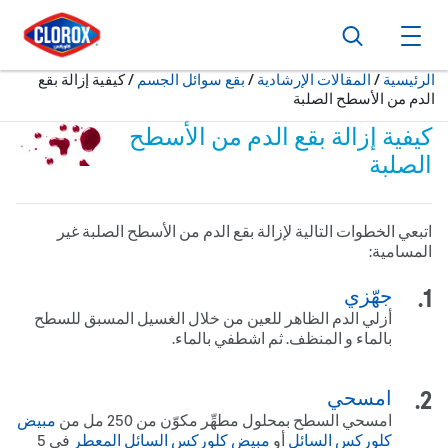
ا
ا
ا
بحث
فتح القائمة الرئيسية
حالياً:
الرئيسية
/
المقالات الإرشادية
بقع سوائل الجسم
كيفية إزالة بقع
الدم من الأسطح الصلبة
كيفية إزالة بقع الدم من الأسطح
الصلبة
اتبعي الخطوات التالية لإزالة بقع الدم من الأسطح الصلبة غير
المسامية:
جهّزي
أزلي الدم الظاهر للعين من خلال الغسيل المسبق للسطح
بالماء و المنظف. ثم اشطفي بالماء.
امسحي
امسحي السطح بمحلول مطهِّر مكوّن من 052 مل من
مبيض
كلوركس السائل
أو
مبيض كلوركس السائل المعطر
في 5