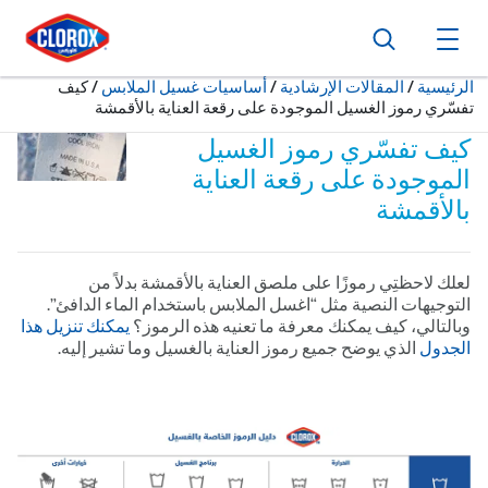
ا
ا
ا
بحث
فتح القائمة الرئيسية
حالياً:
الرئيسية
/
المقالات الإرشادية
أساسيات غسيل الملابس
كيف
تفسّري رموز الغسيل الموجودة على رقعة العناية بالأقمشة
كيف تفسّري رموز الغسيل
الموجودة على رقعة العناية
بالأقمشة
لعلك لاحظتِي رموزًا على ملصق العناية بالأقمشة بدلاً من
التوجيهات النصية مثل “اغسل الملابس باستخدام الماء الدافئ”.
وبالتالي، كيف يمكنك معرفة ما تعنيه هذه الرموز؟
يمكنك تنزيل هذا
الجدول
الذي يوضح جميع رموز العناية بالغسيل وما تشير إليه.