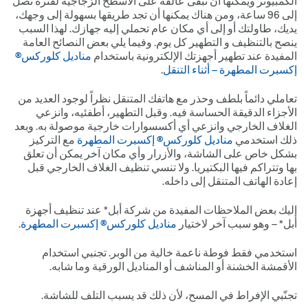
الكمبيوتر ويمكنها أن تبقى عالقة على الأسطح الزجاجية لفترة تصل
إلى 69 ساعة، ومن هناك يمكنها أن تجد طريقها بسهولة إلى وجهك،
يديك، طاولتك أو إلى أي مكان عام تحملي إليه جهازك. لهذا السبب
ينصح بالتنظيف و التطهير كل يوم. وفيما يلي بعض النصائح العامة
المفيدة عند تطهير أجهزتك الإلكترونية باستخدام
مناديل كلوركس®
إكسبرت المطهرة – أثناء التنقل
.
تعاملي دائماً بلطف وحذر مع هاتفك المتنقل نظراً لوجود العديد من
الأجزاء الدقيقة الحساسة فيه. وقبل التطهير، أطفئيه، وانزعي
الغلاف الخارجي وانزعي أي أكسسوارات خارجية موصولة به. وبعد
ذلك استخدمي
مناديل كلوركس® إكسبرت المطهرة
مع التركيز
بشكل خاص على الشاشة، والأزرار وأي مكان آخر يمكن أن تعلق
بها وتتراكم فيها البكتيريا. ولا تنسي تنظيف الغلاف الخارجي قبل
إعادة الهاتف المتنقل إلى داخله.
إليك بعض الملاحظات المفيدة من شركة أبل* عند تنظيف أجهزة
أبل* – وهو سبب آخر لاختيار
مناديل كلوركس® إكسبرت المطهرة
.
استخدمي فقط فوطة ناعمة خالية من الوبر. تجنبي استخدام
الأقمشة الخشنة أو المناشف أو المناديل الورقية وما شابه.
تجنّبي الإفراط في المسح، لأن ذلك قد يسبب التلف للشاشة.