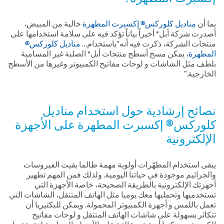
بما أن
مناديل كلوركس® إكسبرت المطهرة
خالية من المبيض،
أصدرت شركة أبل* أخيراً بياناً تؤكد فيه على سلامة استخدامها على
منتجات الشركة، ذكرت فيه أنه”باستخدام…
مناديل كلوركس®
المطهرة
، يمكن مسح أسطح منتجات أبل* الصلبة غير المسامية
بلطف مثل الشاشات و لوحات مفاتيح الكمبيوتر وغيرها من الأسطح
الخارجية.”
نصائح إرشادية حول استخدام
مناديل
كلوركس® إكسبرت المطهرة
على الأجهزة
الإلكترونية
يبقى استخدام المطهّرات أولوية مهمة طالما بقيت الفيروسات
والجراثيم موجودة في حياتنا اليومية. ولذلك فمن المهم تطهير
أجهزتك الإلكترونية بالطريقة الصحيحة، خاصة الأجهزة التي
تستخدميها وتحمليها معك يوميا مثل الهاتف المتنقل، الشاشات التي
تعمل باللمس و أجهزة الكمبيوتر المحمولة. ويمكن للبكتيريا أن
تتكاثر بسهولة على شاشات الهاتف المتنقل و لوحات مفاتيح