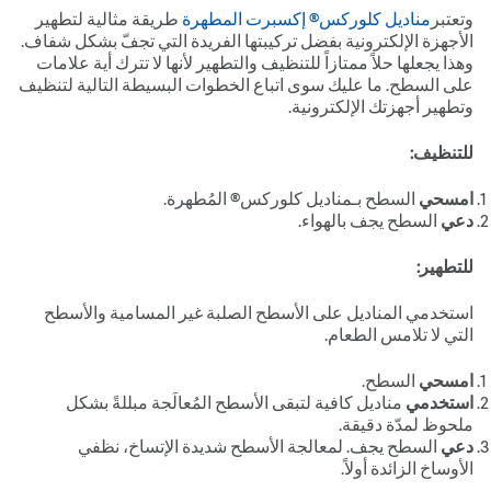
وتعتبر
مناديل كلوركس® إكسبرت المطهرة
طريقة مثالية لتطهير
الأجهزة الإلكترونية بفضل تركيبتها الفريدة التي تجفّ بشكل شفاف.
وهذا يجعلها حلاً ممتازاً للتنظيف والتطهير لأنها لا تترك أية علامات
على السطح. ما عليك سوى اتباع الخطوات البسيطة التالية لتنظيف
وتطهير أجهزتك الإلكترونية.
للتنظيف:
امسحي
السطح بـمناديل كلوركس® المُطهرة.
دعي
السطح يجف بالهواء.
للتطهير:
استخدمي المناديل على الأسطح الصلبة غير المسامية والأسطح
التي لا تلامس الطعام.
امسحي
السطح.
استخدمي
مناديل كافية لتبقى الأسطح المُعالَجة مبللةً بشكل
ملحوظ لمدّة دقيقة.
دعي
السطح يجف. لمعالجة الأسطح شديدة الإتساخ، نظفي
الأوساخ الزائدة أولاً.