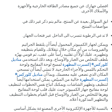
افصلي جهازك عن جميع مصادر الطاقة الخارجية والأجهزة
والأسلاك الأخرى.
ابقِ السوائل بعيدة عن المنتج، مالم يتم ذكر غير ذلك في
مواصفات المنتج.
لا تدعي الرطوبة تتسرب الى الداخل عبر فتحات الجهاز.
ويمكن لجهاز الكمبيوتر المحمول أيضاً أن يلتقط الجراثيم
والفيروسات من أي مكان خلال تنقلاتك. وللقيام بتنظيفه
وتطهيره، عليك أولاً أن تقلبيه رأساً على عقب، ثم قومي بهزّه
بلطف للتخلص من الغبار والأوساخ، وبعد ذلك استخدمي
مناديل
كلوركس® إكسبرت المطهرة
لمسح لوحة المفاتيح ولوحة
التحكم باللمس والأجزاء الخارجية. لا تنسَي أيضاً أن تمسحي
المكان الذي تضعي عليه معصمك. وبما أن
مناديل كلوركس®
إكسبرت المطهرة
خالية من المبيّض، يمكن استخدامها أيضاً
لتنظيف وتطهير الشاشات. ويمكنك اتباع نفس الخطوات لتنظيف
لوحة مفاتيح جهاز الكمبيوتر حيث عليك قلب لوحة المفاتيح
وهزها للتخلص من الغبار والأوساخ قبل القيام بخطوات التنظيف
والتطهير المذكورة أعلاه.
بالنسبة للأجهزة الإلكترونية الأخرى المصنوعة بشكل أساسي