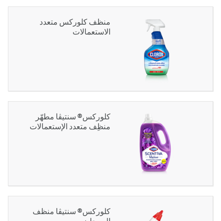
منظف كلوركس متعدد
الاستعمالات
كلوركس® سنتيڤا مطهّر
منظِف متعدد الإستعمالات
كلوركس® سنتيڤا منظف
المرحاض