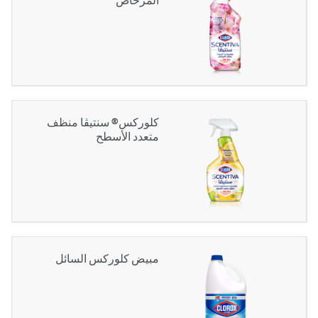
كلوركس® سنتيڨا منظف
متعدد الأسطح
مبيض كلوركس السائل