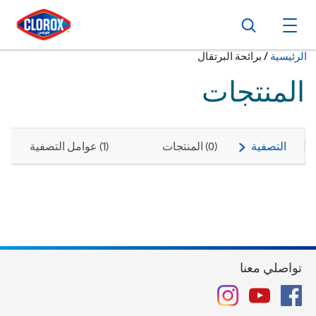
ا
ا
ا
بحث
فتح القائمة الرئيسية
حالياً:
الرئيسية
/
برائحة البرتقال
المنتجات
التصفية
(
0
) المنتجات
(
1
) عوامل التصفية
تواصلي معنا
Instagram
YouTube
Facebook