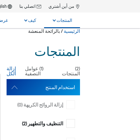
من أين أشتري
اتصلي بنا
lish
المنتجات
كيف
غرضن
حالياً:
الرئيسية
/
بالرائحة المنعشة
بحث
المنتجات
(
2
)
(
1
) عوامل
إزالة
المنتجات
التصفية
الكل
استخدام المنتج
إزالة الروائح الكريهة (
0
)
التنظيف والتطهير (
2
)