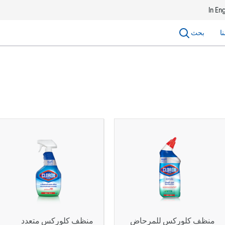
In Eng
ا
بحث
منظف كلوركس للمرحاض
منظف كلوركس متعدد