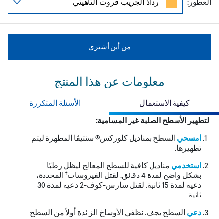
العطور:
من أين أشتري
معلومات عن هذا المنتج
كيفية الاستعمال
الأسئلة المتكررة
لتطهير الأسطح الصلبة غير المسامية:
امسحي
السطح بمناديل كلوركس® سنتيڤا المطهرة ليتم
تطهيرها.
استخدمي
مناديل كافية للسطح المعالج ليظل رطبًا
†
بشكل واضح لمدة 4 دقائق. لقتل الفيروسات
المحددة،
دعيه لمدة 51 ثانية. لقتل سارس-كوف-2 دعيه لمدة 03
ثانية.
دعي
السطح يجف. نظفي الأوساخ الزائدة أولاً من السطح