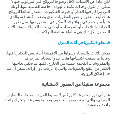
لكن ماذا عن الأسباب الأقل وضوحا للروائح غير المرغوب فيها؟
يمكن أن تكون وحدات تكييف الهواء – خاصة القديمة منها، أو تلك
التي يتراكم فيها الغبار أو خيوط العنكبوت – مصدراً شائعاً للروائح.
هناك أيضاً العفن أو عفن الفطريات الذي يصعب اكتشافه، والذي
غالباً ما يتجمع في مواقع قد لا نفكر في التحقق منها. مثل ظهر
الخزانة والثلاجات أو المجمدات، أو حتى تحت الغسالات وغسالات
الصحون، كل تلك هي مناطق شائعة للتراكمات.
قد تعلق البكتيريا في أثاث المنزل
يمكن للأثاث والسجاد وسواها من الأقمشة أن تحبس البكتيريا فيها،
وغالبا ما يصعب اكتشافها هناك. يبدو السجاد المزخرف
والمفروشات الفخمة جميلة من الخارج، لكنها قد تخفي بداخلها
الكثير من البقع والملوثات، والتي إذا تركت دون إزالة، يمكن أن تبدأ
في إطلاق الروائح.
مجموعة سنتيڤا من العطور الاستثنائية
هنا يأتي دور مجموعة كلوركس® سنتيڤا الفريدة لمنتجات التنظيف
المنزلي، والتي تم تصميمها للتنظيف بفعالية وسرعة، ولتترك رائحة
رائعة ومنعشة.