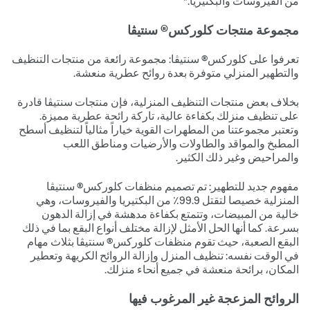
من الفيروسات والبكتيريا.*
مجموعة منتجات كلوركس® سنتيڤا
تعرفوا على كلوركس® سنتيڤا: مجموعة رائعة من منتجات التنظيف
والتطهير المنزلي متوفرة بعدة روائح عطرية منعشة.
بخلاف بعض منتجات التنظيف المنزلية، فإن منتجات سنتيڤا قادرة
على تنظيف منزلك بكفاءة عالية، تاركة رائحة عطرية مميزة.
وتعتبر مجموعتنا من المطهرات القوية خياراً مثالياً لتنظيف أسطح
المطبخ والمواقد والطاولات والأرضيات ومناطق اللعب
والمراحيض وغير ذلك الكثير.
مفهوم جديد للتطهير: تم تصميم منظفات كلوركس® سنتيڤا
المنزلية خصيصا لتقتل 9.99٪ من البكتيريا والفيروسات، وهي
خالية من المبيضات، وتتمتع بكفاءة مدهشة في إزالة الدهون
بسرعة. كما أنها الحل الأمثل لإزالة مختلف أنواع البقع بما في ذلك
البقع الصعبة، حيث تقوم منظفات كلوركس® سنتيڤا بثلاث مهام
في الوقت نفسه: تنظيف المنزل وإزالة الروائح الكريهة وتعطير
المكان، برائحة منعشة في جميع أنحاء منزلك.
الروائح المزعجة غير المرغوب فيها