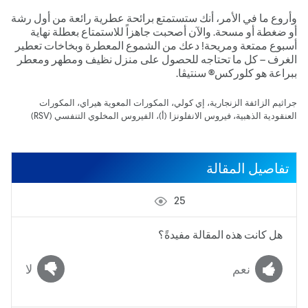
وأروع ما في الأمر، أنك ستستمتع برائحة عطرية رائعة من أول رشة
أو ضغطة أو مسحة. والآن أصحبت جاهزاً للاستمتاع بعطلة نهاية
أسبوع ممتعة ومريحة! دعك من الشموع المعطرة وبخاخات تعطير
الغرف – كل ما تحتاجه للحصول على منزل نظيف ومطهر ومعطر
ببراعة هو كلوركس® سنتيڤا.
جراثيم الزائفة الزنجارية، إي كولي، المكورات المعوية هيراي، المكورات
العنقودية الذهبية، فيروس الانفلونزا (أ)، الفيروس المخلوي التنفسي (VSR)
تفاصيل المقالة
25
هل كانت هذه المقالة مفيدةً؟
نعم
لا