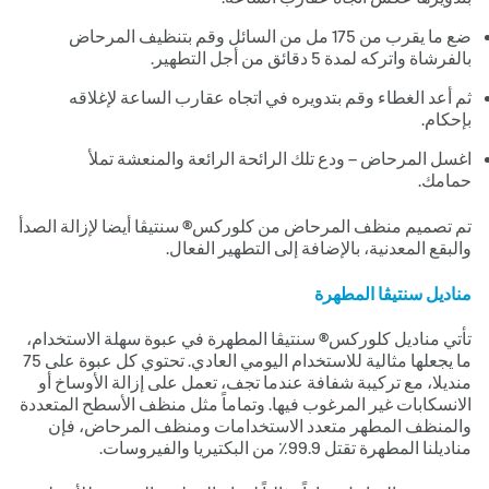
ضع ما يقرب من 571 مل من السائل وقم بتنظيف المرحاض
بالفرشاة واتركه لمدة 5 دقائق من أجل التطهير.
ثم أعد الغطاء وقم بتدويره في اتجاه عقارب الساعة لإغلاقه
بإحكام.
اغسل المرحاض – ودع تلك الرائحة الرائعة والمنعشة تملأ
حمامك.
تم تصميم منظف المرحاض من كلوركس® سنتيڤا أيضا لإزالة الصدأ
والبقع المعدنية، بالإضافة إلى التطهير الفعال.
مناديل سنتيڤا المطهرة
تأتي مناديل كلوركس® سنتيڤا المطهرة في عبوة سهلة الاستخدام،
ما يجعلها مثالية للاستخدام اليومي العادي. تحتوي كل عبوة على 57
منديلا، مع تركيبة شفافة عندما تجف، تعمل على إزالة الأوساخ أو
الانسكابات غير المرغوب فيها. وتماماً مثل منظف الأسطح المتعددة
والمنظف المطهر متعدد الاستخدامات ومنظف المرحاض، فإن
مناديلنا المطهرة تقتل 9.99٪ من البكتيريا والفيروسات.