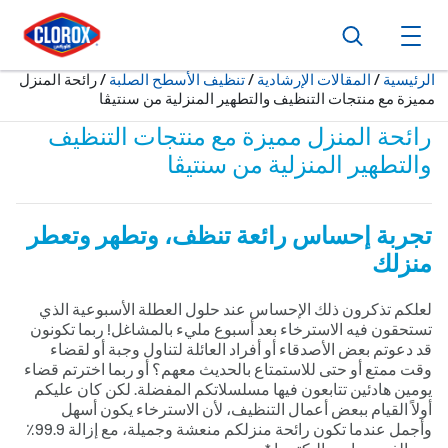
ا
ا
ا
بحث
فتح القائمة الرئيسية
حالياً:
الرئيسية
/
المقالات الإرشادية
تنظيف الأسطح الصلبة
رائحة المنزل
مميزة مع منتجات التنظيف والتطهير المنزلية من سنتيڤا
رائحة المنزل مميزة مع منتجات التنظيف
والتطهير المنزلية من سنتيڤا
تجربة إحساس رائعة تنظف، وتطهر وتعطر
منزلك
لعلكم تذكرون ذلك الإحساس عند حلول العطلة الأسبوعية الذي
تستحقون فيه الاسترخاء بعد أسبوع مليء بالمشاغل! ربما تكونون
قد دعوتم بعض الأصدقاء أو أفراد العائلة لتناول وجبة أو لقضاء
وقت ممتع أو حتى للاستمتاع بالحديث معهم؟ أو ربما اخترتم قضاء
يومين هادئين تتابعون فيها مسلسلاتكم المفضلة. لكن كان عليكم
أولاً القيام ببعض أعمال التنظيف، لأن الاسترخاء يكون أسهل
وأجمل عندما تكون رائحة منزلكم منعشة وجميلة، مع إزالة 9.99٪