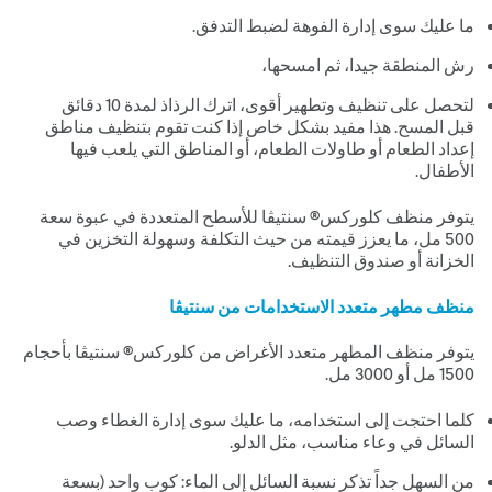
ما عليك سوى إدارة الفوهة لضبط التدفق.
رش المنطقة جيدا، ثم امسحها،
لتحصل على تنظيف وتطهير أقوى، اترك الرذاذ لمدة 01 دقائق
قبل المسح. هذا مفيد بشكل خاص إذا كنت تقوم بتنظيف مناطق
إعداد الطعام أو طاولات الطعام، أو المناطق التي يلعب فيها
الأطفال.
يتوفر منظف كلوركس® سنتيڤا للأسطح المتعددة في عبوة سعة
005 مل، ما يعزز قيمته من حيث التكلفة وسهولة التخزين في
الخزانة أو صندوق التنظيف.
منظف مطهر متعدد الاستخدامات من سنتيڤا
يتوفر منظف المطهر متعدد الأغراض من كلوركس® سنتيڤا بأحجام
0051 مل أو 0003 مل.
كلما احتجت إلى استخدامه، ما عليك سوى إدارة الغطاء وصب
السائل في وعاء مناسب، مثل الدلو.
من السهل جداً تذكر نسبة السائل إلى الماء: كوب واحد (بسعة