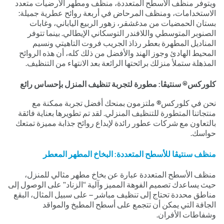
ويتوفر منظف الأسطح المتعددة، منظف ومطهر الأرضيات متعدد
الاستخدامات، ومنظف المرحاض في أربعة روائح عطرية جميلة:
بستان الحمضيات من مدغشقر، زهور الربيع الياباني، وغابات
الصنوبر المتوسطي واللافندر التوسكاني الإيطالي. بينما تتوفر
المناديل المطهرة بعطر رذاذ الجريب فروت التاهيتي ونسيم
المحيط الهادئ وجوز الهند والأفضل من ذلك كله، أن هذه الروائح
المذهلة ستملأ منزلك برائحتها الرائعة بعد الانتهاء من التنظيف.
كلوركس® سنتيڤا: مطورة لتجربة تنظيف المنزل بإحساس رائع
نحن في كلوركس® ملتزمون بمنحك أفضل تجربة ممكنة مع
منتجاتنا المتطورة للتنظيف المنزلي. لقد تم تطويرها بعناية فائقة
بالتعاون مع شركات عطور رائدة لإبداع روائح جذابة مميزة تمتعك
حواسك.
منظف سنتيڤا للأسطح المتعددة: البخاخ المطهر المعطر
منظف الأسطح المتعددة عبارة عن بخاخ مطهر مثالي للمنزل،
حيث يساعدك تصميم الفوهة المميز وآلية “الزناد” على الوصول إلى
مناطق محددة تحتاج إلى تنظيف مباشر – على سبيل المثال، البقع
الجافة التي يمكن أن تتجمع على أسطح المطبخ والمواقد
وشفاطات الأفران.