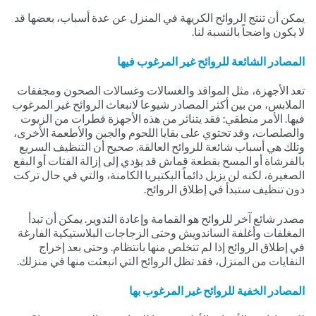
يمكن أن تنتج الروائح الكريهة في المنزل عن عدة أسباب، بعضها قد
لا يكون واضحاً بالنسبة لنا.
المصادر الشائعة للروائح غير المرغوب فيها
تعد الأجهزة، مثل المواقد والغسالات وغسالات الصحون ومجففات
الملابس، من بين أكثر المصادر شيوعا لانبعاث الروائح غير المرغوب
فيها. الأمر منطقي: فقد يتناثر من هذه الأجهزة قطرات من الزيوت
والصلصات، وقد تحتوي على بقايا اللحوم والجبن والأطعمة الأخرى،
وتلك هي أسباب شائعة للروائح العالقة. صحيح أن التنظيف السريع
بالفرشاة أو المسح بقطعة قماش قد يؤدي إلى إزالة الفتات أو البقع
الصغيرة، لكنه لن يزيل دائماً البكتيريا الكامنة، والتي في حال تركت
دون تنظيف ستبدأ في إطلاق الروائح.
مصدر شائع آخر للروائح هو القمامة وإعادة التدوير. يمكن أن تبدأ
المغلفات وأغلفة الساندويش وحتى الزجاجات البلاستيكية الفارغة
في إطلاق الروائح إذا لم تتخلص منها بانتظام. وحتى بعد إخراج
النفايات من المنزل، فقد تظل الروائح التي انبعثت منها في منزلك.
المصادر الخفية للروائح غير المرغوب بها