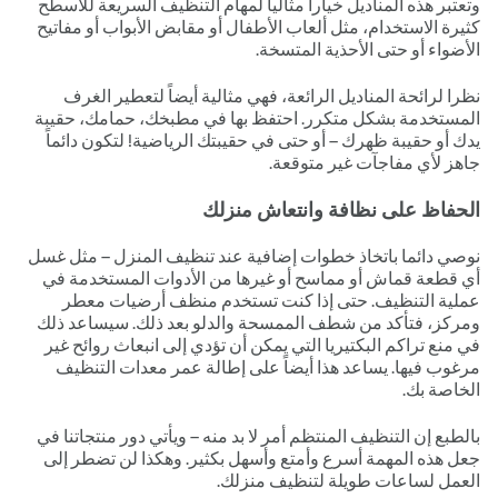
وتعتبر هذه المناديل خياراً مثالياً لمهام التنظيف السريعة للأسطح
كثيرة الاستخدام، مثل ألعاب الأطفال أو مقابض الأبواب أو مفاتيح
الأضواء أو حتى الأحذية المتسخة.
نظرا لرائحة المناديل الرائعة، فهي مثالية أيضاً لتعطير الغرف
المستخدمة بشكل متكرر. احتفظ بها في مطبخك، حمامك، حقيبة
يدك أو حقيبة ظهرك – أو حتى في حقيبتك الرياضية! لتكون دائماً
جاهز لأي مفاجآت غير متوقعة.
الحفاظ على نظافة وانتعاش منزلك
نوصي دائما باتخاذ خطوات إضافية عند تنظيف المنزل – مثل غسل
أي قطعة قماش أو مماسح أو غيرها من الأدوات المستخدمة في
عملية التنظيف. حتى إذا كنت تستخدم منظف أرضيات معطر
ومركز، فتأكد من شطف الممسحة والدلو بعد ذلك. سيساعد ذلك
في منع تراكم البكتيريا التي يمكن أن تؤدي إلى انبعاث روائح غير
مرغوب فيها. يساعد هذا أيضاً على إطالة عمر معدات التنظيف
الخاصة بك.
بالطبع إن التنظيف المنتظم أمر لا بد منه – ويأتي دور منتجاتنا في
جعل هذه المهمة أسرع وأمتع وأسهل بكثير. وهكذا لن تضطر إلى
العمل لساعات طويلة لتنظيف منزلك.