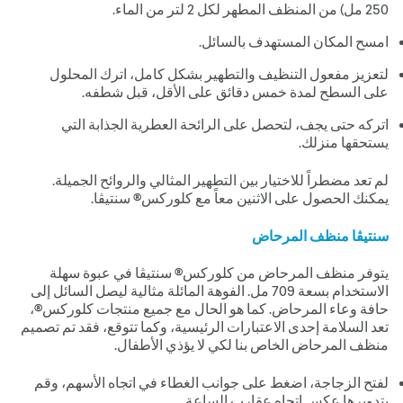
052 مل) من المنظف المطهر لكل 2 لتر من الماء.
امسح المكان المستهدف بالسائل.
لتعزيز مفعول التنظيف والتطهير بشكل كامل، اترك المحلول
على السطح لمدة خمس دقائق على الأقل، قبل شطفه.
اتركه حتى يجف، لتحصل على الرائحة العطرية الجذابة التي
يستحقها منزلك.
لم تعد مضطراً للاختيار بين التطهير المثالي والروائح الجميلة.
يمكنك الحصول على الاثنين معاً مع كلوركس® سنتيڤا.
سنتيڤا منظف المرحاض
يتوفر منظف المرحاض من كلوركس® سنتيڤا في عبوة سهلة
الاستخدام بسعة 907 مل. الفوهة المائلة مثالية ليصل السائل إلى
حافة وعاء المرحاض. كما هو الحال مع جميع منتجات كلوركس®،
تعد السلامة إحدى الاعتبارات الرئيسية، وكما تتوقع، فقد تم تصميم
منظف المرحاض الخاص بنا لكي لا يؤذي الأطفال.
لفتح الزجاجة، اضغط على جوانب الغطاء في اتجاه الأسهم، وقم
بتدويرها عكس اتجاه عقارب الساعة.