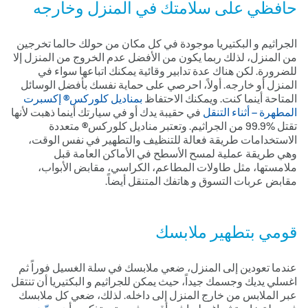
حافظي على سلامتك في المنزل وخارجه
الجراثيم و البكتيريا موجودة في كل مكان من حولك حالما تخرجين
من المنزل، لذلك ربما يكون من الأفضل عدم الخروج من المنزل إلا
للضرورة. لكن هناك عدة تدابير وقائية يمكنك اتباعها سواء في
المنزل أو خارجه. أولاً، احرصي على حماية نفسك بأفضل الوسائل
المتاحة أينما كنت. ويمكنك الاحتفاظ
بمناديل كلوركس® إكسبرت
المطهرة – أثناء التنقل
في حقيبة يدك أو في سيارتك أينما ذهبت لأنها
تقتل %9.99 من الجراثيم. وتعتبر مناديل كلوركس® متعددة
الاستخدامات طريقة فعالة للتنظيف والتطهير في نفس الوقت،
وهي طريقة عملية لمسح الأسطح في الأماكن العامة قبل
ملامستها، مثل طاولات المطاعم، الكراسي، مقابض الأبواب،
مقابض عربات التسوق و هاتفك المتنقل أيضاً.
قومي بتطهير ملابسك
عندما تعودين إلى المنزل، ضعي ملابسك في سلة الغسيل فوراً ثم
اغسلي يديك وجسمك جيداً، حيث يمكن للجراثيم و البكتيريا أن تنتقل
عبر الملابس من خارج المنزل إلى داخله. لذلك، ضعي كل ملابسك