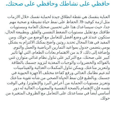
حافظي على نشاطك وحافظي على صحتك.
العناية بنفسك هي نقطة انطلاق جيدة لحماية نفسك خلال الازمات
مثل ازمة كوفيد-91. الحفاظ على نمط حياة نشيطة و صحية مهم
جدا، حيث سيساعدك هذا على تحسين صحتك العامة ومستويات
طاقتك مع تقليل مستويات الضغط النفسي والقلق. وبطبيعة الحال،
ستكون عندئذ في وضع أفضل للتعامل مع الوضع من حولك. ومن
المفيد في هذا المجال تحديد روتين واضح يمكنك الالتزام به بشكل
يومي يتضمن جدول بمواعيد التمارين الرياضية والعمل والنوم.
وإضافة إلى ذلك، لا بد من الاهتمام بعادات الطعام، التي لها تأثير
كبير على صحتك، مع التركيز على تناول نظام غذائي متوازن غني
بالفواكه والخضروات والوجبات المغذية لتزويد جسمك بالطاقة
ولتعزيز مناعتك. ويمكن تناول المكملات الغذائية والفيتامينات
لتدعيم نظامك الغذائي ورفع كفاءة مختلف الأجهزة الحيوية في
جسمك. وبالطبع فإن نمط الحياة الصحي من شأنه تقوية مناعتك
وتعزيز مستويات الحماية من أعراض البرد والإنفلونزا. وفي الوقت
نفسه فإن الاهتمام بالصحة النفسية والمعنويات العالية له دور
أساسي أيضاً في مساعدتك على التعامل مع الظروف المتغيرة من
حولك.