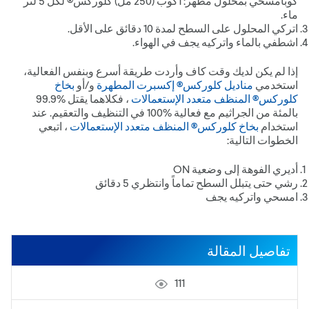
كوبامسحي بمحلول مطهر: 1كوب (052 مل) كلوركس® لكل 5 لتر
ماء.
اتركي المحلول على السطح لمدة 01 دقائق على الأقل.
اشطفي بالماء واتركيه يجف في الهواء.
إذا لم يكن لديك وقت كاف وأردت طريقة أسرع وبنفس الفعالية،
استخدمي
مناديل كلوركس® إكسبرت المطهرة
و/أو
بخاخ
كلوركس® المنظف متعدد الإستعمالات
، فكلاهما يقتل %9.99
بالمئة من الجراثيم مع فعالية %001 في التنظيف والتعقيم. عند
استخدام
بخاخ كلوركس® المنظف متعدد الإستعمالات
، اتبعي
الخطوات التالية:
أديري الفوهة إلى وضعية NO
رشي حتى يتبلل السطح تماماً وانتظري 5 دقائق
امسحي واتركيه يجف
تفاصيل المقالة
111