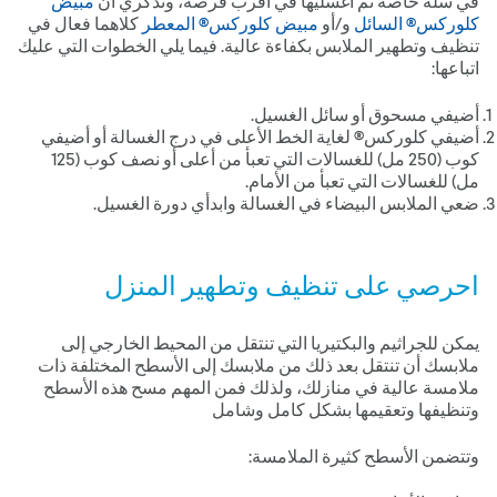
في سلة خاصة ثم اغسليها في أقرب فرصة، وتذكري أن
مبيّض
كلوركس® السائل
و/أو
مبيض كلوركس® المعطر
كلاهما فعال في
تنظيف وتطهير الملابس بكفاءة عالية. فيما يلي الخطوات التي عليك
اتباعها:
أضيفي مسحوق أو سائل الغسيل.
أضيفي كلوركس® لغاية الخط الأعلى في درج الغسالة أو أضيفي
كوب (052 مل) للغسالات التي تعبأ من أعلى أو نصف كوب (521
مل) للغسالات التي تعبأ من الأمام.
ضعي الملابس البيضاء في الغسالة وابدأي دورة الغسيل.
احرصي على تنظيف وتطهير المنزل
يمكن للجراثيم والبكتيريا التي تنتقل من المحيط الخارجي إلى
ملابسك أن تنتقل بعد ذلك من ملابسك إلى الأسطح المختلفة ذات
ملامسة عالية في منازلك، ولذلك فمن المهم مسح هذه الأسطح
وتنظيفها وتعقيمها بشكل كامل وشامل
وتتضمن الأسطح كثيرة الملامسة: