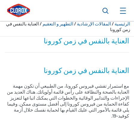
ا
ا
ا
بحث
فتح القائمة الرئيسية
حالياً:
الرئيسية
/
المقالات الإرشادية
التطهير و التعقيم
العناية بالنفس في
زمن كورونا
العناية بالنفس في زمن كورونا
العناية بالنفس في زمن كورونا
مع استمرار تفشي فيروس كورونا، من الطبيعي أن تكون مهمة
العناية بالصحة والنظافة على رأس قائمة أولوياتك. هناك العديد من
الإجراءات والتدابير الوقائية والخطوات التي يمكنك اتباعها لتعزيز
كفاءة الحماية من فيروس كورونا إلى أفضل مستوى ممكن. وفيما
يلي قائمة بالأمور التي عليك القيام بها لحماية نفسك خلال أزمة
كوفيد-91.