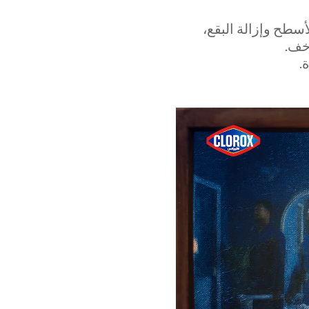
أسطح وإزالة البقع،
خف.
.