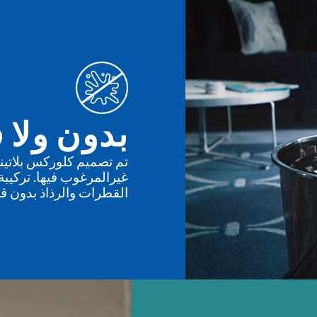
بدون ولا 
تم تصميم كلوركس بلاتين
غيرالمرغوب فيها. تركيبة
القطرات والرذاذ بدون ق