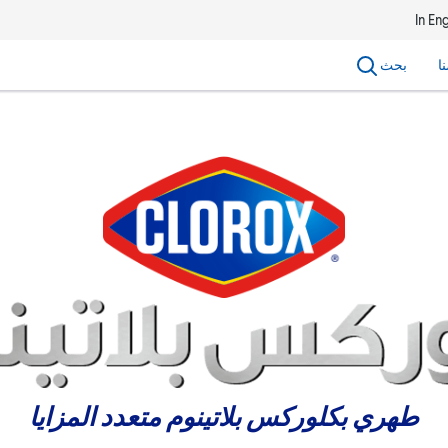
In Eng
ا
بحث
طهري بكلوركس بلاتينوم متعدد المزايا