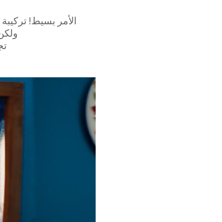
الأمر بسيط! تركيبة 
ولكن
تج