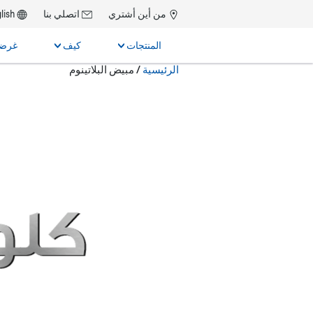
من أين أشتري
اتصلي بنا
lish
المنتجات
كيف
غرضن
حالياً:
الرئيسية
/
مبيض البلاتينوم
بحث